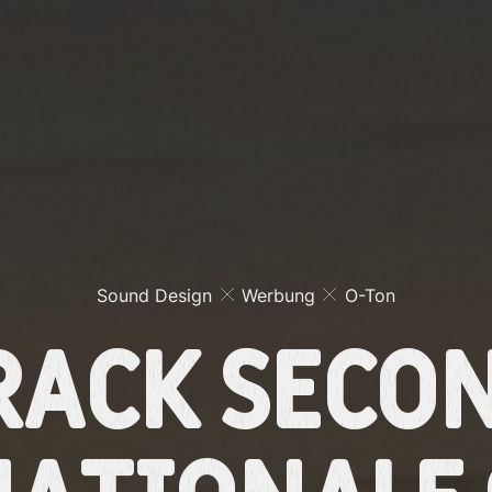
Sound Design
Werbung
O-Ton
rack Secon